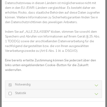
können, bei dem Sie Ihr Kind vorstellen können. Wussten Sie,
Datenschutzniveau in diesen Ländern ist möglicherweise nicht mit
dass eine Frühbehandlung in der kieferorthopädischen
dem in den EU-/EWR-Ländern vergleichbar. Es besteht daher ein
Fachpraxis häufig eine spätere feste Spange verhindern kann?
erhöhtes Risiko, dass staatliche Behörden auf diese Daten zugreifen
können. Weitere Informationen zu Sicherheitsgarantien finden Sie in
Kinderzahnpflege leicht gemacht
den Datenschutzrichtlinien des jeweiligen Anbieters.
Bereits Kleinkinder sollten früh an die Benutzung von Zahnbürste
Indem Sie auf „ALLE ZULASSEN" klicken, stimmen Sie sowohl dem
und Zahnseide herangeführt werden. Bürsten Sie bereits die
Speichern und Abrufen von Informationen auf Ihrem Gerät (§ 25 Abs.
ersten Milchzähnchen Ihres Kindes mit einer weichen Zahnbürste
1 TDDDG) sowie der anschließenden Datenverarbeitung für die
und einem erbsengroßen Stück einer fluoridhaltigen Zahnpasta.
nachfolgend dargestellten bzw. die von Ihnen ausgewählten
In den ersten Jahren übernehmen Sie als "Putzmaschine" die
Verarbeitungszwecke zu (Art 6 Abs. 1 lit. a. DSGVO).
Zahnpflege. Ab dem fünften Lebensjahr sind die meisten Kinder
Eine bereits erteilte Zustimmung können Sie jederzeit über den
so weit, dass sie an eine eigenständige Pflege der Zähne
links unten eingeblendeten Cookie-Button für die Zukunft
herangeführt werden können. Aber auch hier ist es nötig, dass
widerrufen.
Sie immer noch ein wachsames Auge auf die Pflege der
Kinderzähne haben und diese immer mal wieder überprüfen.
Getreu dem Motto: "Vertrauen ist gut, Kontrolle ist besser!"
Notwendig
Zahnpflege soll Spaß machen
Statistik
Selbstverständlich will auch ein Kind wissen, warum es seine
Zähne immer gründlich pflegen soll. Erklären Sie Ihrem