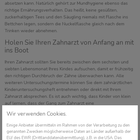
absetzen kann. Natürlich gehört zur Mundhygiene ebenso das
richtige Ernährungsverhalten. Das heißt, keine gesüßten,
zuckerhaltigen Tees und den Säugling niemals mit Flasche ins
Bettchen legen, sondern die Nuckelflasche gleich nach dem
Trinken wieder abnehmen.
Holen Sie Ihren Zahnarzt von Anfang an mit
ins Boot
Ihren Zahnarzt sollten Sie bereits zwischen dem sechsten und
siebten Lebensmonat Ihres Kindes aufsuchen, damit er frühzeitig
den richtigen Durchbruch der Zähne überwachen kann. Alle
weiteren Untersuchungstermine können Sie dem zahnärztlichen
Kinderuntersuchungsheft entnehmen oder direkt mit Ihrem
Zahnarzt absprechen. Es ist auch wichtig, dass Kinder von klein
auf lernen, dass der Gang zum Zahnarzt eine
Selbstverständlichkeit ist, wovor sie keine Angst haben müssen.
Wir verwenden Cookies.
Bei Auffälligkeiten des Zahnapparates oder einer
Einige Anbieter übermitteln im Rahmen von der Verarbeitung zu den
Kieferfehlstellung wird Ihr vertrauter Zahnarzt Ihnen für Ihr Kind
genannten Zwecken möglicherweise Daten an Länder außerhalb der
sicher einen Fachzahnarzt für Kieferorthopädie empfehlen
EU/ des EWR (Drittlanddatenübermittlung), z.B. in die USA. Das