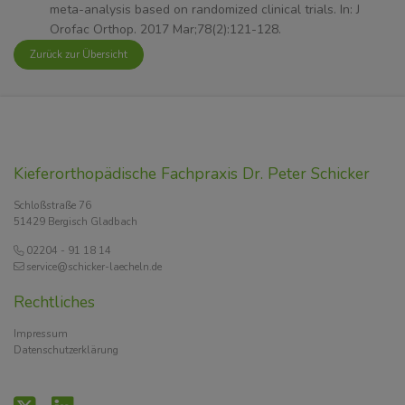
meta-analysis based on randomized clinical trials. In: J
Orofac Orthop. 2017 Mar;78(2):121-128.
Zurück zur Übersicht
Kieferorthopädische Fachpraxis Dr. Peter Schicker
Schloßstraße 76
51429 Bergisch Gladbach
02204 - 91 18 14
service@schicker-laecheln.de
Rechtliches
Impressum
Datenschutzerklärung