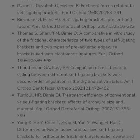
Pizzoni L, Ravnholt G, Melsen B: Frictional forces related to
self-ligating brackets. Eur J Orthod 1998;20:283–291.
Rinchuse DJ, Miles PG. Self-ligating brackets: present and
future. Am J Orthod Dentofacial Orthop. 2007;132:216–222.
Thomas S, Sherriff M, Birnie D: A comparative in vitro study
of the frictional characteristics of two types of self-ligating
brackets and two types of pre-adjusted edgewise
brackets tied with elastomeric ligatures. Eur J Orthod
1998;20:589–596.
Thorstenson GA, Kusy RP: Comparison of resistance to
sliding between different self-ligating brackets with
second-order angulation in the dry and saliva states. Am J
Orthod Dentofacial Orthop 2002;121:472–482.
Turnbull NR, Birnie DJ. Treatment efficiency of conventional
vs self-ligating brackets: effects of archwire size and
material. Am J Orthod Dentofacial Orthop. 2007;131:395–
399.
Yang X, He Y, Chen T, Zhao M, Yan Y, Wang H, Bai D:
Differences between active and passive self-ligating
brackets for orthodontic treatment. Systematic review and