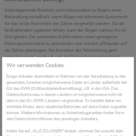
Selbstligierende Brackets sind insbesondere zu Beginn einer
Behandlung vorteilhaft, wenn Bögen mit dünnerem Querschnitt
für das erste Ausrichten der Zähne eingesetzt werden. Da die
festhaltenden Ligaturen fehlen, kann der Bogen nahezu frei im
Slot gleiten. Die wirkenden Kräfte haben einen geringeren
Reibungswiderstand zu überwinden und werden effizienter auf
die Zähne übertragen. Die Korrektur der Fehlstellung geht
schneller voran, wodurch sich die Behandlungszeit verkürzt.
Zudem sind vergleichsweise geringe Kräfte am Werk. Der Umbau
Wir verwenden Cookies.
der beteiligten Strukturen erfolgt dadurch gewebeschonender
Einige Anbieter übermitteln im Rahmen von der Verarbeitung zu den
und ist mit weniger schmerzhaftem Druckempfinden für den
genannten Zwecken möglicherweise Daten an Länder außerhalb der
Patienten verbunden.
EU/ des EWR (Drittlanddatenübermittlung), z.B. in die USA. Das
Konventionell ligierbare Brackets können vor allem aufgrund der
Datenschutzniveau in diesen Ländern ist möglicherweise nicht mit
dem in den EU-/EWR-Ländern vergleichbar. Es besteht daher ein
verwendeten Drahtligaturen hier und da mal piksen und die
erhöhtes Risiko, dass staatliche Behörden auf diese Daten zugreifen
Mundschleimhaut reizen. Bei selbstligierenden Brackets ist das
können. Weitere Informationen zu Sicherheitsgarantien finden Sie in
weniger der Fall. Zudem haben selbstligierende Systeme oft ein
den Datenschutzrichtlinien des jeweiligen Anbieters.
stark abgerundetes Design. Das erhöht den Tragekomfort und
bietet „neugierigen“ Zungen weniger Möglichkeiten für
Indem Sie auf „ALLE ZULASSEN" klicken, stimmen Sie sowohl dem
unangenehme Entdeckungstouren.