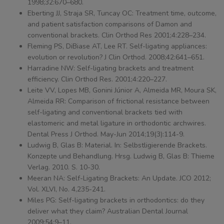
1998;32:670–680.
Eberting JJ, Straja SR, Tuncay OC: Treatment time, outcome,
and patient satisfaction comparisons of Damon and
conventional brackets. Clin Orthod Res 2001;4:228–234.
Fleming PS, DiBiase AT, Lee RT. Self-ligating appliances:
evolution or revolution? J Clin Orthod. 2008;42:641–651.
Harradine NW: Self-ligating brackets and treatment
efficiency. Clin Orthod Res. 2001;4:220–227.
Leite VV, Lopes MB, Gonini Júnior A, Almeida MR, Moura SK,
Almeida RR: Comparison of frictional resistance between
self-ligating and conventional brackets tied with
elastomeric and metal ligature in orthodontic archwires.
Dental Press J Orthod. May-Jun 2014;19(3):114-9.
Ludwig B, Glas B: Material. In: Selbstligierende Brackets.
Konzepte und Behandlung. Hrsg. Ludwig B, Glas B: Thieme
Verlag. 2010. S. 10-30.
Meeran NA: Self-Ligating Brackets: An Update. JCO 2012;
Vol. XLVI, No. 4,235-241.
Miles PG: Self-ligating brackets in orthodontics: do they
deliver what they claim? Australian Dental Journal
2009;54:9–11.