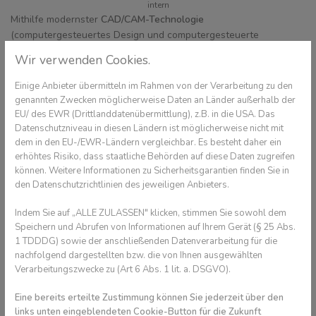
intern
Mithilfe modernster
CAD/CAM-Technologie
(computergesteuertes Design und computergesteuerte
Herstellung) können auch feste Zahnspangen präzise geplant
Wir verwenden Cookies.
und die Brackets individuell maßgefertigt werden. So sind die
Informationen der jeweils angestrebten Zahnbewegungen
Einige Anbieter übermitteln im Rahmen von der Verarbeitung zu den
bereits in die Geometrie jedes einzelnen Brackets
genannten Zwecken möglicherweise Daten an Länder außerhalb der
einprogrammiert. Auch die Bögen, die in den Brackets befestigt
EU/ des EWR (Drittlanddatenübermittlung), z.B. in die USA. Das
werden, werden computergesteuert von einem Roboter in die
Datenschutzniveau in diesen Ländern ist möglicherweise nicht mit
dem in den EU-/EWR-Ländern vergleichbar. Es besteht daher ein
individuelle Form gebracht. Im Zusammenspiel mit den Brackets
erhöhtes Risiko, dass staatliche Behörden auf diese Daten zugreifen
ermöglichen sie so hocheffektive und präzise Zahnkorrekturen
können. Weitere Informationen zu Sicherheitsgarantien finden Sie in
und passen sich den anatomischen Besonderheiten der
den Datenschutzrichtlinien des jeweiligen Anbieters.
Zahnoberfläche an. Diese Technik kann bei Brackets verwendet
werden, die auf die Außenseite der Zähne geklebt werden, aber
Indem Sie auf „ALLE ZULASSEN" klicken, stimmen Sie sowohl dem
auch für die auf der Innenseite der Zähne geklebten Brackets
Speichern und Abrufen von Informationen auf Ihrem Gerät (§ 25 Abs.
(
Lingualtechnik)
.
1 TDDDG) sowie der anschließenden Datenverarbeitung für die
nachfolgend dargestellten bzw. die von Ihnen ausgewählten
Verarbeitungszwecke zu (Art 6 Abs. 1 lit. a. DSGVO).
Eine bereits erteilte Zustimmung können Sie jederzeit über den
links unten eingeblendeten Cookie-Button für die Zukunft