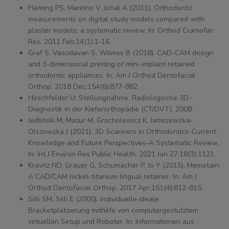
Fleming PS, Marinho V, Johal A (2011). Orthodontic
measurements on digital study models compared with
plaster models: a systematic review. In: Orthod Craniofac
Res. 2011 Feb;14(1):1-16.
Graf S, Vasudavan S, Wilmes B (2018). CAD-CAM design
and 3-dimensional printing of mini-implant retained
orthodontic appliances. In: Am J Orthod Dentofacial
Orthop. 2018 Dec;154(6):877-882.
Hirschfelder U: Stellungnahme. Radiologische 3D-
Diagnostik in der Kieferorthopädie (CT/DVT). 2008.
Jedliński M, Mazur M, Grocholewicz K, Janiszewska-
Olszowska J (2021). 3D Scanners in Orthodontics-Current
Knowledge and Future Perspectives-A Systematic Review.
In: Int J Environ Res Public Health. 2021 Jan 27;18(3):1121.
Kravitz ND, Grauer G, Schumacher P, Jo Y (2015). Memotain:
A CAD/CAM nickel-titanium lingual retainer. In: Am J
Orthod Dentofacial Orthop. 2017 Apr;151(4):812-815.
Silli SM, Silli E (2000). Individuelle ideale
Bracketplatzierung mithilfe von computergestütztem
virtuellen Setup und Roboter. In: Informationen aus